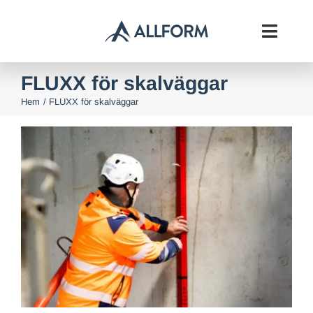
Fortsätt
till
Toggl
innehållet
Navig
FLUXX för skalväggar
Start
Hem
FLUXX för skalväggar
Formsystem
Betongkomplement
Om oss
Downloads
Kontakt