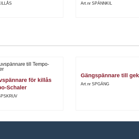
 KILLÅS
Art.nr SPÄNNKIL
Gängspännare till ge
vspännare för killås
Art.nr SPGÄNG
o-Schaler
 SPSKRUV