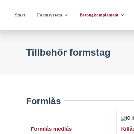
Fortsätt
till
Start
Formsystem
Betongkomplement
innehållet
Tillbehör formstag
Formlås
Formlås medlås
Kill