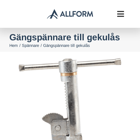
Fortsätt
till
Toggl
innehållet
Navig
Gängspännare till gekulås
Start
Hem
Spännare
Gängspännare till gekulås
Formsystem
Betongkomplement
Om oss
Downloads
Kontakt