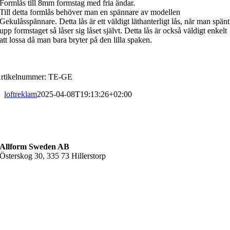
Formlås till 8mm formstag med fria ändar.
Till detta formlås behöver man en spännare av modellen
Gekulåsspännare. Detta lås är ett väldigt läthanterligt lås, när man spänt
upp formstaget så låser sig låset självt. Detta lås är också väldigt enkelt
att lossa då man bara bryter på den lilla spaken.
ARTIKELINFORMATION
rtikelnummer: TE-GE
loftreklam
2025-04-08T19:13:26+02:00
Allform Sweden AB
Österskog 30, 335 73 Hillerstorp