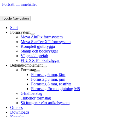
Fortsätt till innehållet
Toggle Navigation
Start
Formsystem
Meva AluFix formsystem
Meva StarTec XT formsystem
Komplett gjutbrygga
Stämp och bockryggar
Väggstöd prefab
FLUXX för skalväggar
Betongkomplement
Formstag
Formstag 6 mm, järn
Formstag 8 mm, järn
Formstag 8 mm, rostfritt
Formstag för motgjutning M8
Glasfiberstag
Tillbehör formstag
Så fungerar vårt artikelsystem
Om oss
Downloads
Kontakt