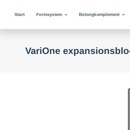
Fortsätt
till
Start
Formsystem
Betongkomplement
innehållet
VariOne expansionsblo