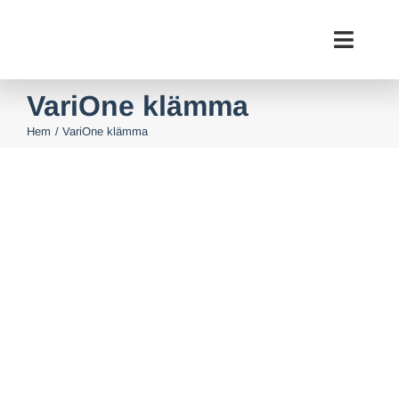
Fortsätt
till
Toggl
innehållet
Navig
VariOne klämma
Hem
VariOne klämma