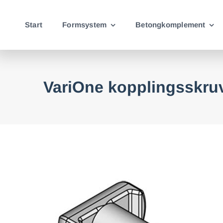
Fortsätt
till
Start
Formsystem
Betongkomplement
innehållet
VariOne kopplingsskru