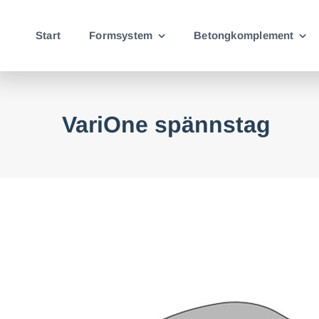
Fortsätt
till
Start
Formsystem
Betongkomplement
innehållet
VariOne spännstag