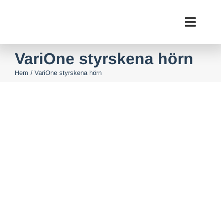
Fortsätt
till
Toggl
innehållet
Navig
VariOne styrskena hörn
Hem
VariOne styrskena hörn