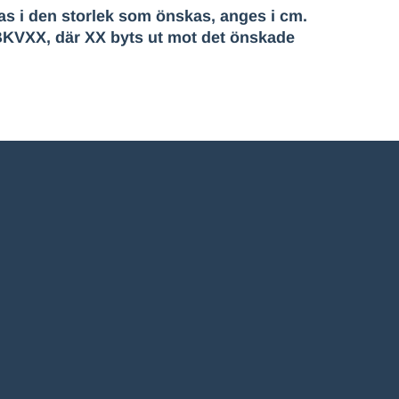
s i den storlek som önskas, anges i cm.
6BKVXX, där XX byts ut mot det önskade