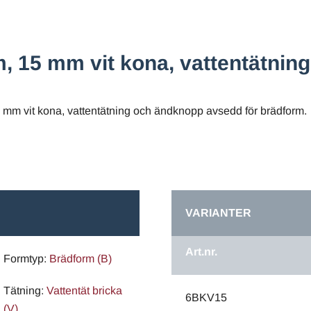
 15 mm vit kona, vattentätning
m vit kona, vattentätning och ändknopp avsedd för brädform.
VARIANTER
Art.nr.
Formtyp:
Brädform (B)
Tätning:
Vattentät bricka
6BKV15
(V)