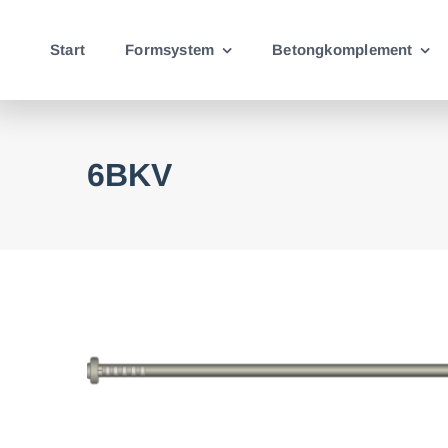
Fortsätt
till
Start
Formsystem
Betongkomplement
innehållet
6BKV