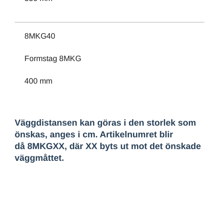
8MKG40
Formstag 8MKG
400 mm
Väggdistansen kan göras i den storlek som
önskas, anges i cm. Artikelnumret blir
då 8MKGXX, där XX byts ut mot det önskade
väggmåttet.