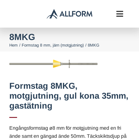
Fortsätt
till
Toggl
innehållet
Navig
8MKG
Start
Hem
Formstag 8 mm, järn (motgjutning)
8MKG
Formsystem
Betongkomplement
Formstag 8MKG,
Om oss
motgjutning, gul kona 35mm,
gastätning
Downloads
Kontakt
Engångsformstag ø8 mm för motgjutning med en fri
ände samt en gängad ände 50mm. Täckskiktsdjup på