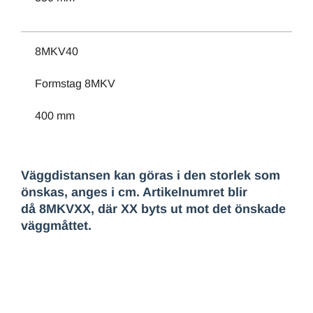
8MKV40
Formstag 8MKV
400 mm
Väggdistansen kan göras i den storlek som
önskas, anges i cm. Artikelnumret blir
då 8MKVXX, där XX byts ut mot det önskade
väggmåttet.