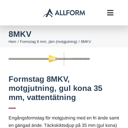
Fortsätt
till
Toggl
innehållet
Navig
8MKV
Start
Hem
Formstag 8 mm, järn (motgjutning)
8MKV
Formsystem
Betongkomplement
Formstag 8MKV,
Om oss
motgjutning, gul kona 35
mm, vattentätning
Downloads
Kontakt
Engångsformstag för motgjutning med en fri ände samt
en gängad ände. Täckskiktsdjup på 35 mm (gul kona)