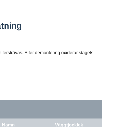
ätning
eftersträvas. Efter demontering oxiderar stagets
Namn
Väggtjocklek