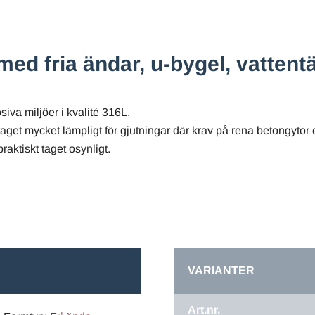
med fria ändar, u-bygel, vattent
siva miljöer i kvalité 316L.
staget mycket lämpligt för gjutningar där krav på rena betongytor 
raktiskt taget osynligt.
VARIANTER
Art.nr.