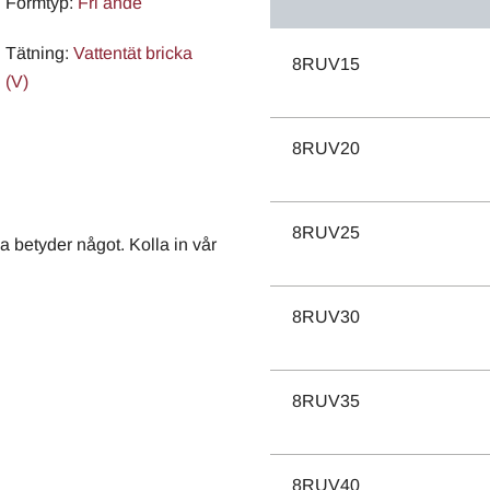
Formtyp:
Fri ände
Tätning:
Vattentät bricka
8RUV15
(V)
8RUV20
8RUV25
 betyder något. Kolla in vår
8RUV30
8RUV35
8RUV40