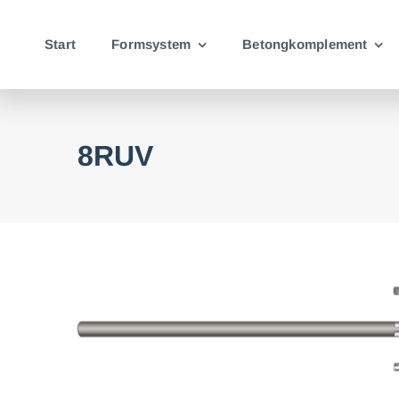
Fortsätt
till
Start
Formsystem
Betongkomplement
innehållet
8RUV